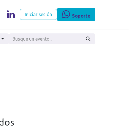
egocios
Iniciar sesión
Soporte
s
ados