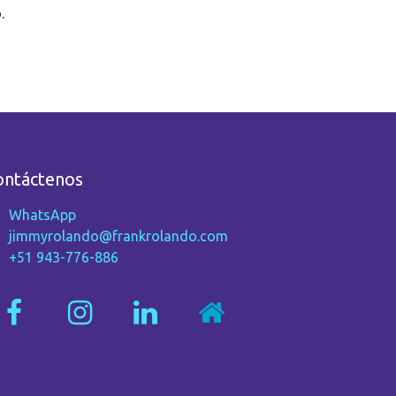
.
ontáctenos
WhatsApp
jimmyrolando@frankrolando.com
+51 943-776-886