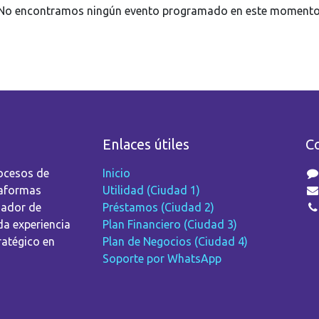
No encontramos ningún evento programado en este momento
Enlaces útiles
C
ocesos de
Inicio
taformas
Utilidad (Ciudad 1)
dador de
Préstamos (Ciudad 2)
da experiencia
Plan Financiero (Ciudad 3)
ratégico en
Plan de Negocios (Ciudad 4)
Soporte por WhatsApp