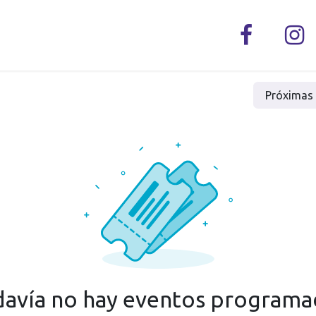
Utilidad
Préstamos
Plan Financiero
Plan de N
Próxima
avía no hay eventos program